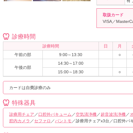
有
取扱カード
VISA／Master
診療時間
診療時間
日
月
午前の部
9:00～13:30
○
14:30～17:00
午後の部
15:00～18:30
○
カードは自費診療のみ
特殊器具
診療用チェア
／
口腔外バキューム
／
空気清浄機
／
超音波洗浄機
／
腔内カメラ
／
セファロ
／
パントモ
／診療用チェアx3台／口腔外バキ