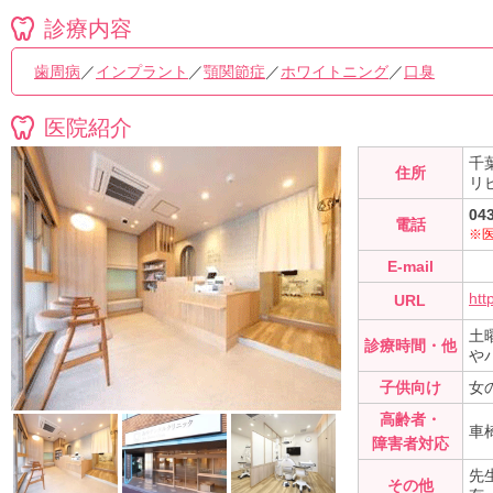
診療内容
歯周病
／
インプラント
／
顎関節症
／
ホワイトニング
／
口臭
医院紹介
千
住所
リ
04
電話
※
E-mail
htt
URL
土
診療時間・他
や
子供向け
女
高齢者・
車
障害者対応
先
その他