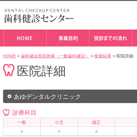
HOME
>
歯科健診医院検索（一般歯科健診）
>
検索結果
> 医院詳細
医院詳細
あゆデンタルクリニック
診療科目
一般
小児
矯正
○
○
○