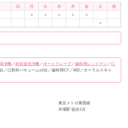
日
月
火
水
木
金
土
祝
○
○
○
○
○
○
清浄機
／
超音波洗浄機
／
オートクレーブ
／
歯科用レントゲン
／
口
6台／口腔外バキュームx3台／歯科用CT／WD／オーラルスキャ
東京メトロ東西線
木場駅 徒歩1分