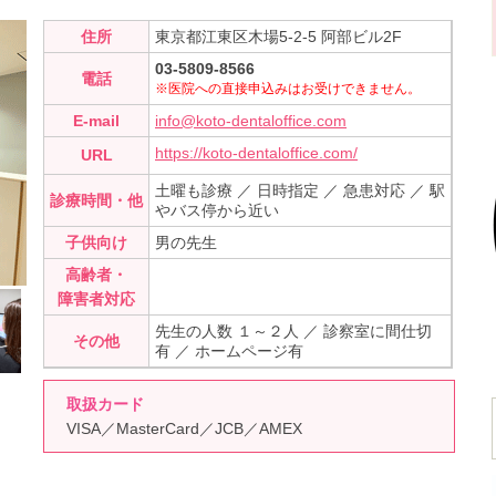
住所
東京都江東区木場5-2-5 阿部ビル2F
03-5809-8566
電話
※医院への直接申込みはお受けできません。
E-mail
info@koto-dentaloffice.com
https://koto-dentaloffice.com/
URL
土曜も診療 ／ 日時指定 ／ 急患対応 ／ 駅
診療時間・他
やバス停から近い
子供向け
男の先生
高齢者・
障害者対応
先生の人数 １～２人 ／ 診察室に間仕切
その他
有 ／ ホームページ有
取扱カード
VISA／MasterCard／JCB／AMEX