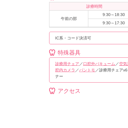
診療時間
9:30～18:30
午前の部
9:30～17:30
IC系・コード決済可
特殊器具
診療用チェア
／
口腔外バキューム
／
空気
腔内カメラ
／
パントモ
／診療用チェアx
ナー
アクセス