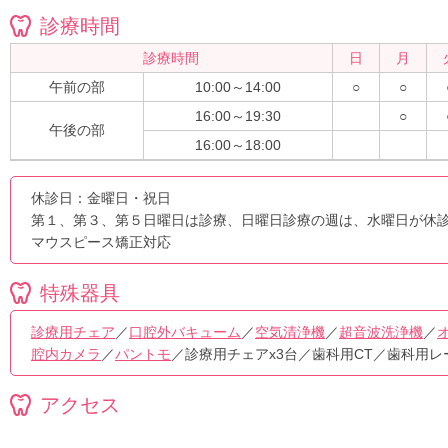
診療時間
診療時間
日
月
午前の部
10:00～14:00
○
○
16:00～19:30
○
午後の部
16:00～18:00
休診日：金曜日・祝日
第１、第３、第５日曜日は診療、日曜日診療の週は、水曜日が休
マウスピース矯正対応
特殊器具
診療用チェア
／
口腔外バキューム
／
空気清浄機
／
超音波洗浄機
／
腔内カメラ
／
パントモ
／診療用チェアx3台／歯科用CT／歯科用
アクセス