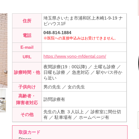
埼玉県さいたま市浦和区上木崎1-9-19 ナ
住所
ビハウス1F
048-814-1884
電話
※医院への直接申込みはお受けできません。
E-mail
https://www.yono-mfdental.com/
URL
夜間診療(19：00以降) ／ 土曜も診療 ／
診療時間・他
日曜も診療 ／ 急患対応 ／ 駅やバス停か
ら近い
子供向け
男の先生 ／ 女の先生
高齢者・
訪問診療有
障害者対応
先生の人数 ３人以上 ／ 診察室に間仕切
その他
有 ／ 駐車場有 ／ ホームページ有
取扱カード
Diners