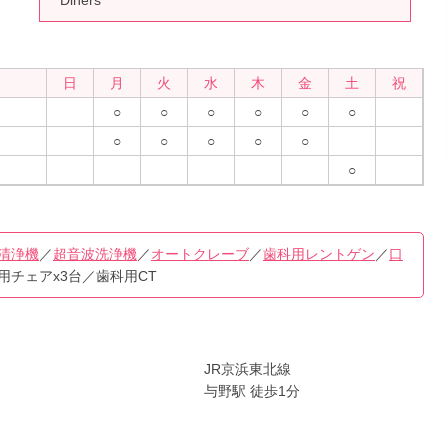
日
月
火
水
木
金
土
祝
○
○
○
○
○
○
○
○
○
○
○
○
清浄機
／
超音波洗浄機
／
オートクレーブ
／
歯科用レントゲン
／
口
用チェアx3台／歯科用CT
JR京浜東北線
与野駅 徒歩1分