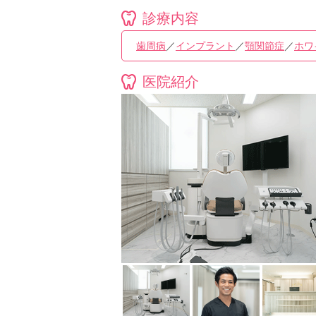
診療内容
歯周病
／
インプラント
／
顎関節症
／
ホワ
医院紹介