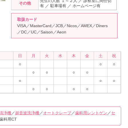
先生の人数 １～２人 ／ 診察室に間仕切
その他
有 ／ 駐車場有 ／ ホームページ有
取扱カード
VISA／MasterCard／JCB／Nicos／AMEX／Diners
／DC／UC／Saison／Aeon
日
月
火
水
木
金
土
祝
○
○
○
○
○
○
○
○
○
○
○
○
○
○
清浄機
／
超音波洗浄機
／
オートクレーブ
／
歯科用レントゲン
／
セ
歯科用CT