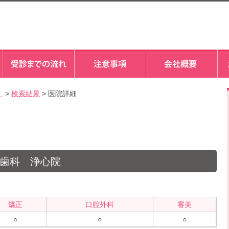
）
>
検索結果
> 医院詳細
歯科 浄心院
矯正
口腔外科
審美
○
○
○