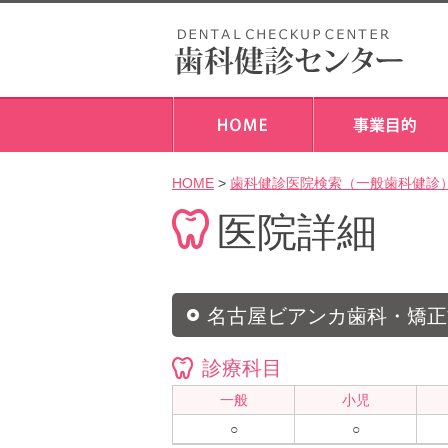
HOME
>
歯科健診医院検索（一般歯科健診
医院詳細
名古屋ビアンカ歯科・矯正
診療科目
一般
小児
○
○