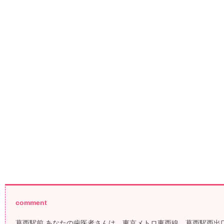
comment
葛西駅前 あなたの歯医者さんは、東京メトロ東西線、葛西駅西出