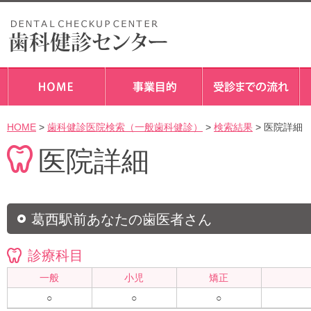
HOME
>
歯科健診医院検索（一般歯科健診）
>
検索結果
> 医院詳細
医院詳細
葛西駅前あなたの歯医者さん
診療科目
一般
小児
矯正
○
○
○