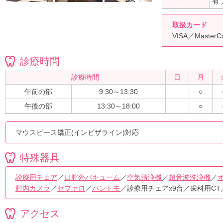
有
取扱カード
VISA／Master
診療時間
診療時間
日
月
午前の部
9:30～13:30
○
午後の部
13:30～18:00
○
マウスピース矯正(インビザライン)対応
特殊器具
診療用チェア
／
口腔外バキューム
／
空気清浄機
／
超音波洗浄機
／
腔内カメラ
／
セファロ
／
パントモ
／診療用チェアx9台／歯科用C
アクセス