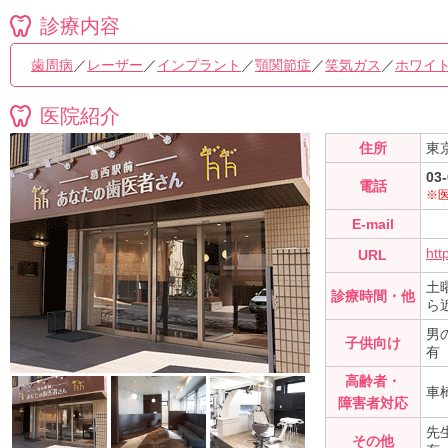
診療内容
歯周病
／
レーザー
／
インプラント
／
顎関節症
／
笑気ガス
／
ホワイ
医院紹介
住所
東
03
電話
※
E-mail
htt
URL
土
診療時間・他
ら
男
子供向け
有
高齢者・
車
障害者対応
先
その他