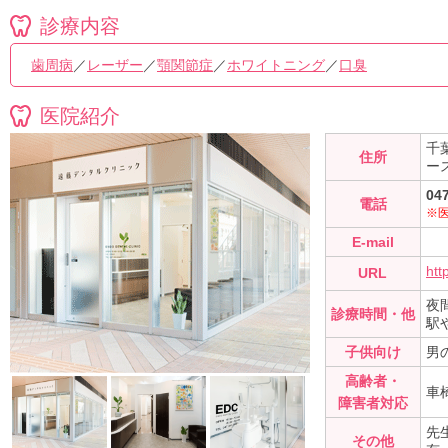
診療内容
歯周病
／
レーザー
／
顎関節症
／
ホワイトニング
／
口臭
医院紹介
千
住所
ース
04
電話
※
E-mail
htt
URL
夜間
診療時間・他
駅
子供向け
男
高齢者・
車
障害者対応
先
その他