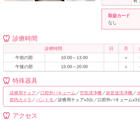
有
取扱カード
なし
診療時間
診療時間
日
月
午前の部
10:00～13:00
○
午後の部
15:00～20:00
○
特殊器具
診療用チェア
／
口腔外バキューム
／
空気清浄機
／
超音波洗浄機
／
腔内カメラ
／
パントモ
／診療用チェアx3台／口腔外バキュームx3
アクセス