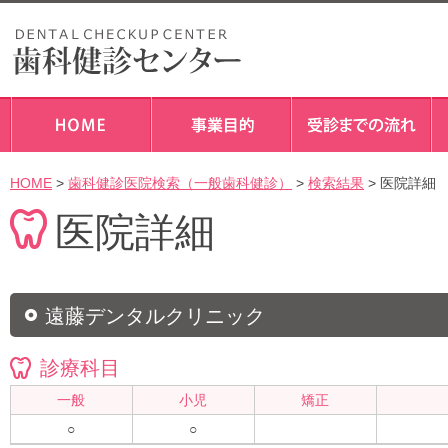
HOME
>
歯科健診医院検索（一般歯科健診）
>
検索結果
> 医院詳細
医院詳細
遠藤デンタルクリニック
診療科目
一般
小児
矯正
○
○