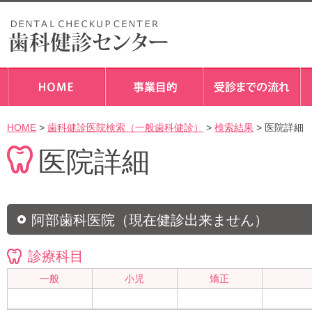
HOME
>
歯科健診医院検索（一般歯科健診）
>
検索結果
> 医院詳細
医院詳細
阿部歯科医院（現在健診出来ません）
診療科目
一般
小児
矯正