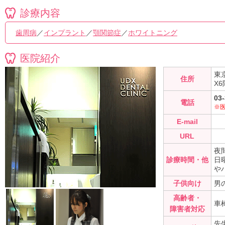
診療内容
歯周病
／
インプラント
／
顎関節症
／
ホワイトニング
医院紹介
東
住所
X6
03
電話
※
E-mail
URL
夜間
診療時間・他
日
や
子供向け
男
高齢者・
車
障害者対応
先