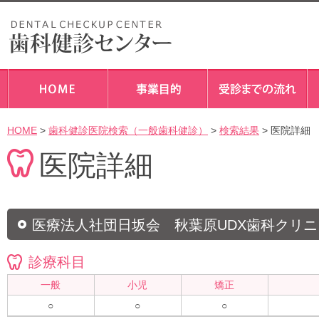
HOME
>
歯科健診医院検索（一般歯科健診）
>
検索結果
> 医院詳細
医院詳細
医療法人社団日坂会 秋葉原UDX歯科クリニ
診療科目
一般
小児
矯正
○
○
○