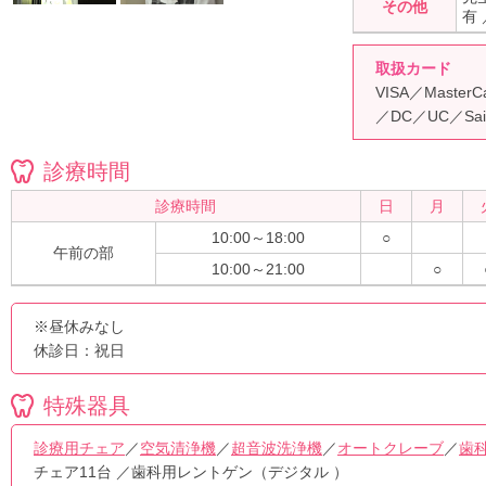
その他
有
取扱カード
VISA／Master
／DC／UC／Sai
診療時間
診療時間
日
月
10:00～18:00
○
午前の部
10:00～21:00
○
※昼休みなし
休診日：祝日
特殊器具
診療用チェア
／
空気清浄機
／
超音波洗浄機
／
オートクレーブ
／
歯
チェア11台 ／歯科用レントゲン（デジタル ）