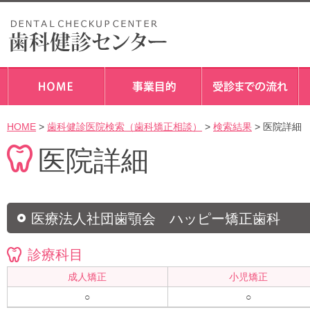
HOME
>
歯科健診医院検索（歯科矯正相談）
>
検索結果
> 医院詳細
医院詳細
医療法人社団歯顎会 ハッピー矯正歯科
診療科目
成人矯正
小児矯正
○
○