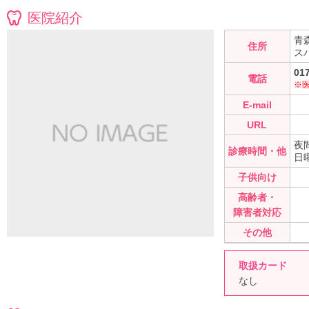
医院紹介
青
住所
ス
01
電話
※
E-mail
URL
夜間
診療時間・他
日
子供向け
高齢者・
障害者対応
その他
取扱カード
なし