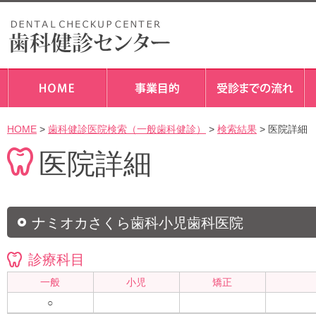
HOME
>
歯科健診医院検索（一般歯科健診）
>
検索結果
> 医院詳細
医院詳細
ナミオカさくら歯科小児歯科医院
診療科目
一般
小児
矯正
○