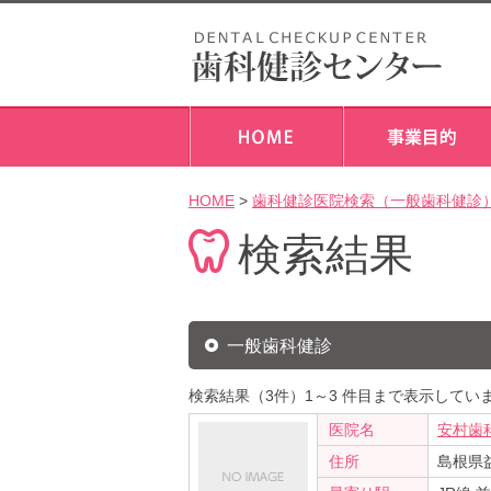
HOME
>
歯科健診医院検索（一般歯科健診
検索結果
一般歯科健診
検索結果（3件）1～3 件目まで表示してい
医院名
安村歯
住所
島根県益