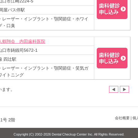
口市江崎2224-5
 岡屋バス停駅
・レーザー・インプラント・顎関節症・ホワイ
グ・口臭
人鶴翔会 内田歯科医院
口市鋳銭司5672-1
線 四辻駅
・レーザー・インプラント・顎関節症・笑気ガ
ワイトニング
います。
会社概要
|
個
1号 2階
Copyright (C) 2002-2026 Dental Checkup Center Inc. All Rights Reserved.