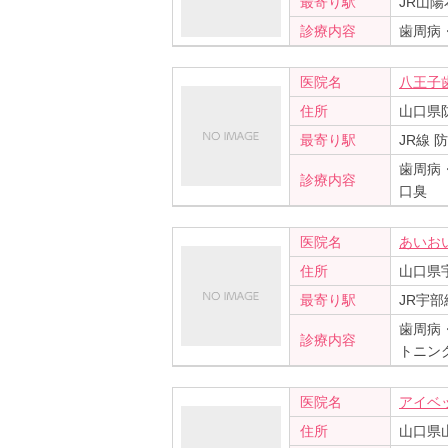
最寄り駅
JR山陽
診療内容
歯周病
医院名
八王子
住所
山口県防
最寄り駅
JR線 
歯周病
診療内容
口臭
医院名
あいお
住所
山口県宇
最寄り駅
JR宇部
歯周病
診療内容
トニン
医院名
アイベ
住所
山口県山