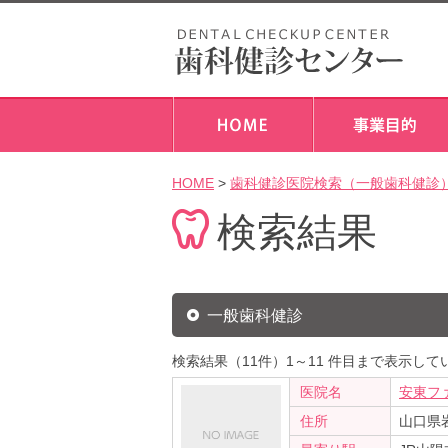
HOME
>
歯科健診医院検索（一般歯科健診
検索結果
一般歯科健診
検索結果（11件）1～11 件目まで表示して
医院名
安東フ
住所
山口県岩