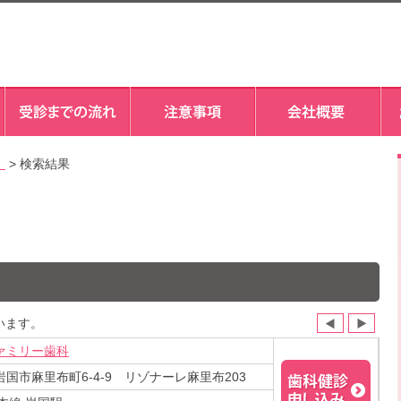
）
> 検索結果
います。
ァミリー歯科
国市麻里布町6-4-9 リゾナーレ麻里布203