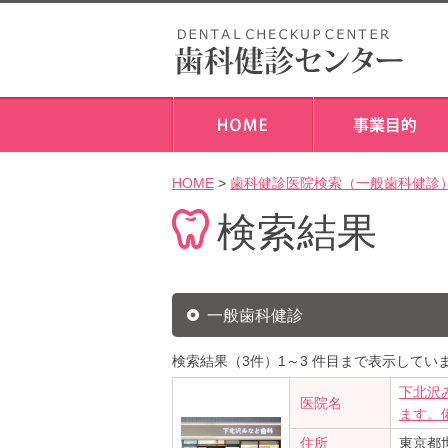
HOME
>
歯科健診医院検索（一般歯科健診
検索結果
一般歯科健診
検索結果（3件）1～3 件目まで表示してい
下北沢
医院名
ます。
住所
東京都世