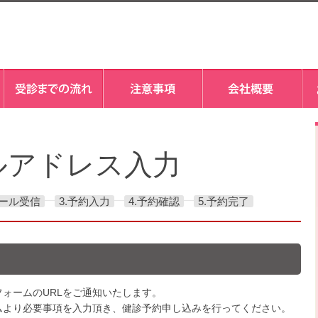
ルアドレス入力
メール受信
3.予約入力
4.予約確認
5.予約完了
ォームのURLをご通知いたします。
ムより必要事項を入力頂き、健診予約申し込みを行ってください。