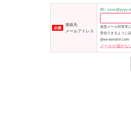
例）xxxx@yyyy.ne
連絡先
迷惑メール対策等
メールアドレス
受信できるように
@ee-kenshin.com
メールが届かな