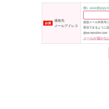
例）xxxx@yyyy.ne
連絡先
迷惑メール対策等
メールアドレス
受信できるように
@ee-kenshin.com
メールが届かな