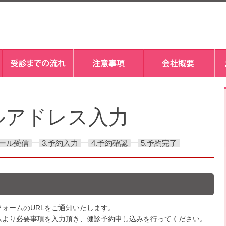
ルアドレス入力
メール受信
3.予約入力
4.予約確認
5.予約完了
ォームのURLをご通知いたします。
ムより必要事項を入力頂き、健診予約申し込みを行ってください。