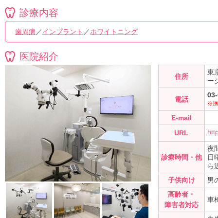
診療内容
歯周病
／
インプラント
／
ホワイトニング
医院紹介
東
住所
ー
03
電話
※
E-mail
htt
URL
夜間
診療時間・他
日
ら
子供向け
男
高齢者・
車
障害者対応