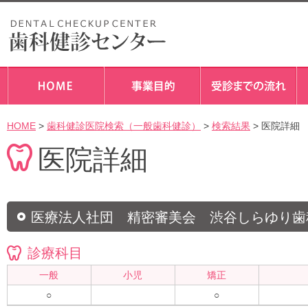
HOME
>
歯科健診医院検索（一般歯科健診）
>
検索結果
> 医院詳細
医院詳細
医療法人社団 精密審美会 渋谷しらゆり歯
診療科目
一般
小児
矯正
○
○